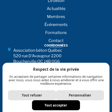
Le béton
Actualités
Membres
Événements
Formations
Contact
COORDONNÉES
Association béton Québec
520 rue D’Avaugour 2200
Boucherville QC J4B 0G6
Respect de la vie privée
450 650-0930
En acceptant de partager certaines informations de navigation
855 650-0930
avec nous, vous nous aidez à nous améliorer et à vous offrir une
meilleure expérience.
info@betonabq.org
AVIS LÉGAL
CONFIDENTIALITÉ
Tout refuser
Personnaliser
UTILISATION DES RENSEIGNEMENTS PERSONNELS
Tout accepter
TOUS DROITS RÉSERVÉS © 2026